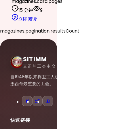
magazines.card.pages
15 分钟
9
立即阅读
magazines.pagination.resultsCount
SITIMM
真正的工会主义
自1948年以来捍卫工人权利的
墨西哥最重要的工会。
快速链接