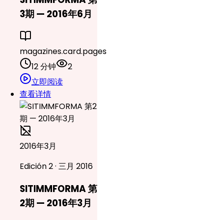
3期 — 2016年6月
magazines.card.pages
12 分钟
2
立即阅读
查看详情
2016年3月
Edición 2 · 三月 2016
SITIMMFORMA 第
2期 — 2016年3月