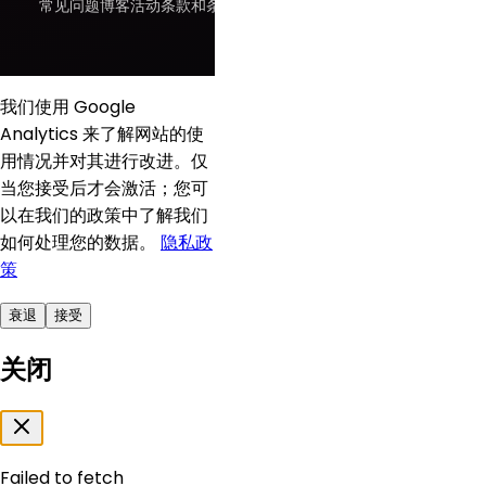
常见问题
博客
活动
条款和条件
我们使用 Google
Analytics 来了解网站的使
用情况并对其进行改进。仅
当您接受后才会激活；您可
以在我们的政策中了解我们
如何处理您的数据。
隐私政
策
衰退
接受
关闭
Failed to fetch