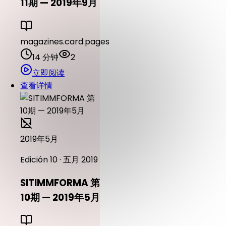
11期 — 2019年9月
magazines.card.pages
14 分钟
2
立即阅读
查看详情
2019年5月
Edición 10 · 五月 2019
SITIMMFORMA 第
10期 — 2019年5月