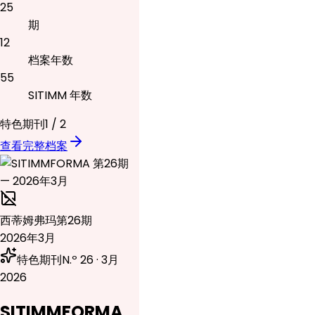
25
期
12
档案年数
55
SITIMM 年数
特色期刊
1
/
2
查看完整档案
西蒂姆弗玛
第26期
2026年3月
特色期刊
N.º 26 · 3月
2026
SITIMMFORMA