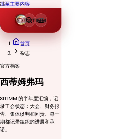
跳至主要内容
SITIMM
首页
杂志
官方档案
西蒂姆弗玛
SITIMM 的半年度汇编，记
录工会状态：大会、财务报
告、集体谈判和问责。每一
期都记录组织的进展和承
诺。