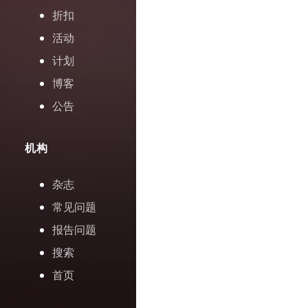
折扣
活动
计划
博客
公告
机构
杂志
常见问题
报告问题
搜索
首页