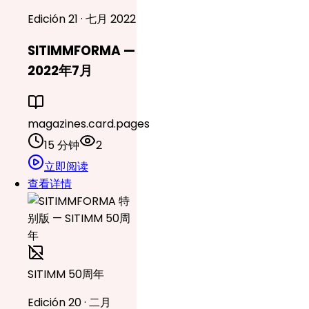
Edición 21 · 七月 2022
SITIMMFORMA —
2022年7月
magazines.card.pages
15 分钟
2
立即阅读
查看详情
SITIMM 50周年
Edición 20 · 二月