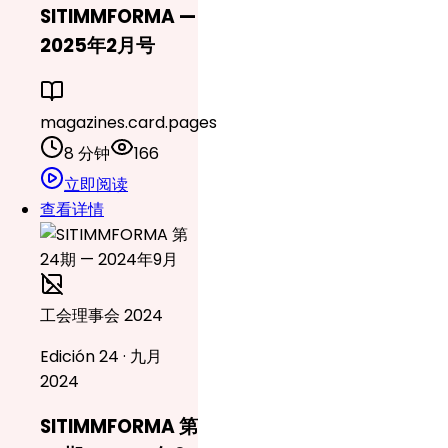
SITIMMFORMA —
2025年2月号
magazines.card.pages
8 分钟
166
立即阅读
查看详情
工会理事会 2024
Edición 24 · 九月
2024
SITIMMFORMA 第