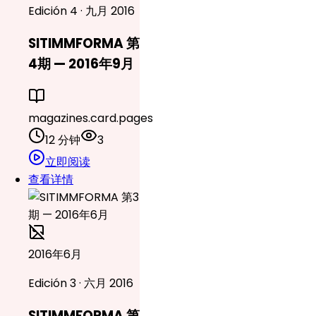
Edición 4 · 九月 2016
SITIMMFORMA 第
4期 — 2016年9月
magazines.card.pages
12 分钟
3
立即阅读
查看详情
2016年6月
Edición 3 · 六月 2016
SITIMMFORMA 第