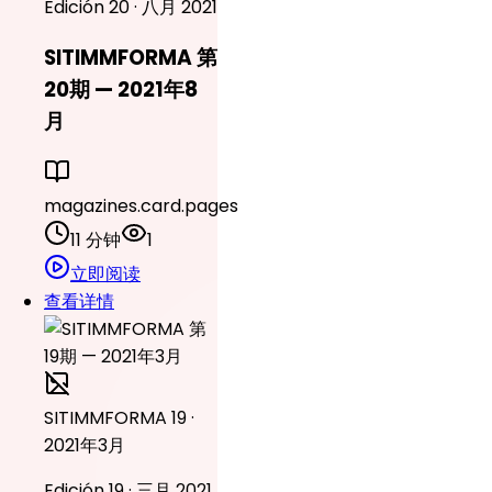
Edición 20 · 八月 2021
SITIMMFORMA 第
20期 — 2021年8
月
magazines.card.pages
11 分钟
1
立即阅读
查看详情
SITIMMFORMA 19 ·
2021年3月
Edición 19 · 三月 2021