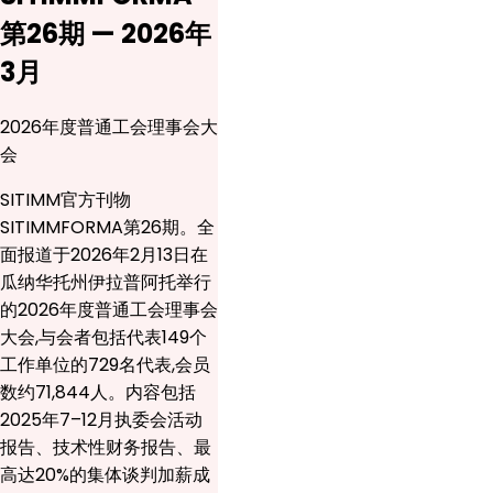
第26期 — 2026年
3月
2026年度普通工会理事会大
会
SITIMM官方刊物
SITIMMFORMA第26期。全
面报道于2026年2月13日在
瓜纳华托州伊拉普阿托举行
的2026年度普通工会理事会
大会,与会者包括代表149个
工作单位的729名代表,会员
数约71,844人。内容包括
2025年7–12月执委会活动
报告、技术性财务报告、最
高达20%的集体谈判加薪成