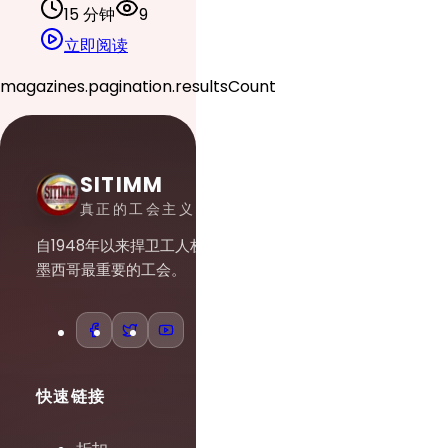
15 分钟
9
立即阅读
magazines.pagination.resultsCount
SITIMM
真正的工会主义
自1948年以来捍卫工人权利的
墨西哥最重要的工会。
快速链接