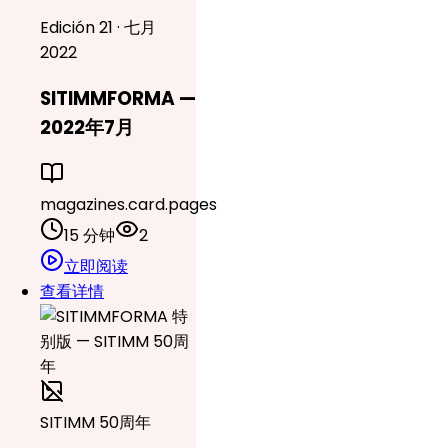
Edición 21 · 七月
2022
SITIMMFORMA —
2022年7月
magazines.card.pages
15 分钟
2
立即阅读
查看详情
SITIMM 50周年