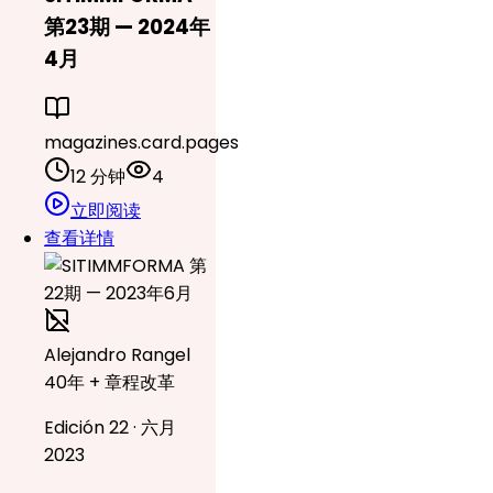
第23期 — 2024年
4月
magazines.card.pages
12 分钟
4
立即阅读
查看详情
Alejandro Rangel
40年 + 章程改革
Edición 22 · 六月
2023