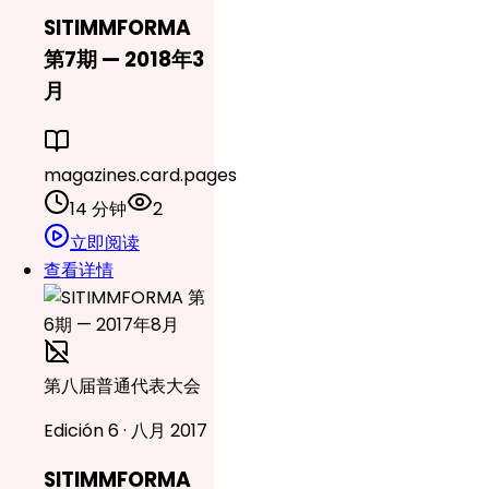
SITIMMFORMA
第7期 — 2018年3
月
magazines.card.pages
14 分钟
2
立即阅读
查看详情
第八届普通代表大会
Edición 6 · 八月 2017
SITIMMFORMA