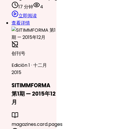
17 分钟
4
立即阅读
查看详情
创刊号
Edición 1 · 十二月
2015
SITIMMFORMA
第1期 — 2015年12
月
magazines.card.pages