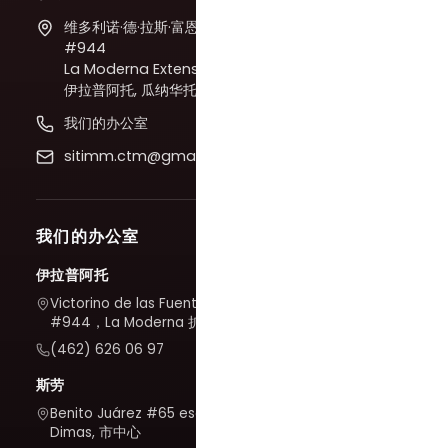
维多利诺·德·拉斯·富恩特斯
#944
La Moderna Extension,
伊拉普阿托, 瓜纳华托
我们的办公室
sitimm.ctm@gmail.com
我们的办公室
伊拉普阿托
Victorino de las Fuentes
#944，La Moderna 扩建
(462) 626 06 97
斯劳
Benito Juárez #65 esq. San
Dimas, 市中心