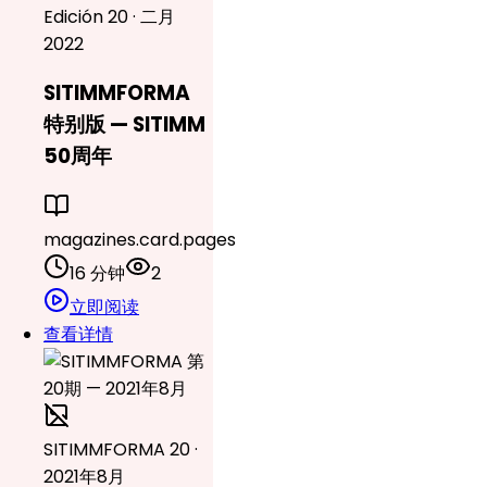
Edición 20 · 二月
2022
SITIMMFORMA
特别版 — SITIMM
50周年
magazines.card.pages
16 分钟
2
立即阅读
查看详情
SITIMMFORMA 20 ·
2021年8月