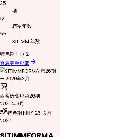
25
期
12
档案年数
55
SITIMM 年数
特色期刊
1
/
2
查看完整档案
西蒂姆弗玛
第26期
2026年3月
特色期刊
N.º 26 · 3月
2026
SITIMMFORMA