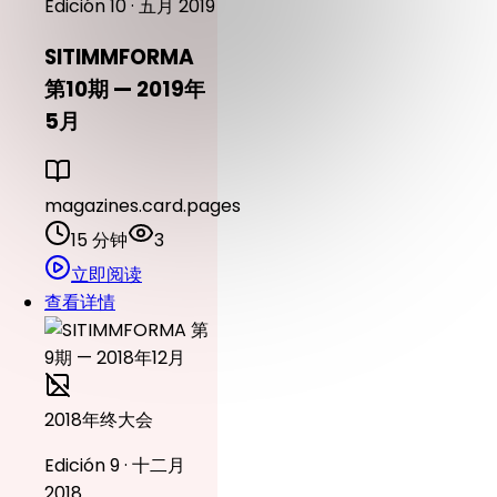
Edición 10 · 五月 2019
SITIMMFORMA
第10期 — 2019年
5月
magazines.card.pages
15 分钟
3
立即阅读
查看详情
2018年终大会
Edición 9 · 十二月
2018