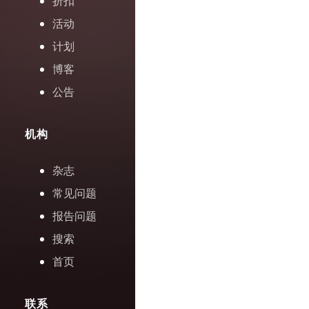
折扣
活动
计划
博客
公告
机构
杂志
常见问题
报告问题
搜索
首页
联系