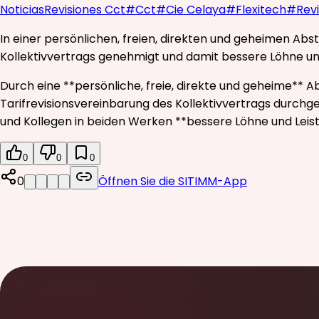
Noticias
Revisiones Cct
#
Cct
#
Cie Celaya
#
Flexitech
#
Rev
In einer persönlichen, freien, direkten und geheimen Ab
Kollektivvertrags genehmigt und damit bessere Löhne und
Durch eine **persönliche, freie, direkte und geheime** 
Tarifrevisionsvereinbarung des Kollektivvertrags durchg
und Kollegen in beiden Werken **bessere Löhne und Leis
0
0
0
0
Öffnen Sie die SITIMM-App