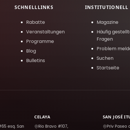
SCHNELLLINKS
INSTITUTIONELL
Rabatte
Magazine
Veranstaltungen
Häufig gestell
Fragen
Programme
Problem meld
Blog
Suchen
Bulletins
Startseite
CELAYA
SAN JOSÉ I
#65 esq. San
Rio Bravo #107,
Priv Paseo 