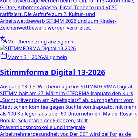
Kollektivverträge werden beim CFCRL für FTS Automotive,
G-One, Arbomex Apaseo, Elrad, Tenneco und VCST
ratifiziert. Die Aufrufe zum 2. Kultur- und
Arbeitswettbewerb SITIMM 2026 und zum Kinder-
Zeichenwettbewerb werden verbreitet.
Mit Übersetzung anzeigen
→
March 31, 2026
·
Allgemein
Sitimmforma Digital 13-2026
Ausgabe 13 des Wochenmagazins SITIMMFORMA Digital.
SITIMM hält am 27. März im CEFORMA Irapuato den Kurs
„Suchtprävention am Arbeitsplatz" ab, durchgeführt vom
Städtischen Komitee gegen Süchte von Irapuato, mit mehr
als 100 Kollegen aus über 60 Unternehmen; Ma del Rosario
Bonilla, Sekretärin der Finanzen, stellt
Präventionsprotokolle und integrale
Arbeitnehmergesundheit vor. Der CCT wird bei Forjas de