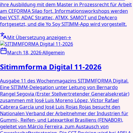
ihre Ausbildung mit dem Master in Prozessrecht für Arbeit
am CEFORMA Silao fort. Informationsworkshops werden
bei VCST, ADAC Strattec, ATMX, SAMOT und DeAcero
fortgesetzt, und die Yo Soy SITIMM-App wird vorgestellt.
Mit Übersetzung anzeigen
→
March 18, 2026
·
Allgemein
Sitimmforma Digital 11-2026
Ausgabe 11 des Wochenmagazins SITIMMFORMA Digital.
Eine SITIMM-Delegation unter Leitung von Bernardo
Rangel Segovia (Erster Stellvertretender Generalsekretär)
zusammen mit José Luis Moreno López, Víctor Rafael
Cabrera García und José Luis Rojas Rojas besucht den
Nationalen Verband der Arbeitnehmer der Industrien für
Gummi-, Reifen- und Latexartikel Brasiliens (FENABOR),
geleitet von Márcio Ferreira, zum Austausch von