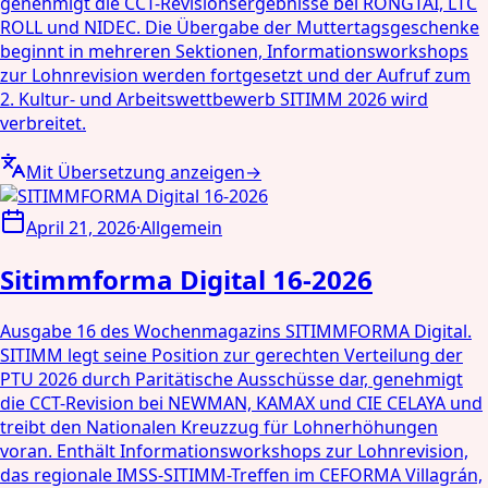
genehmigt die CCT-Revisionsergebnisse bei RONGTAI, LTC
ROLL und NIDEC. Die Übergabe der Muttertagsgeschenke
beginnt in mehreren Sektionen, Informationsworkshops
zur Lohnrevision werden fortgesetzt und der Aufruf zum
2. Kultur- und Arbeitswettbewerb SITIMM 2026 wird
verbreitet.
Mit Übersetzung anzeigen
→
April 21, 2026
·
Allgemein
Sitimmforma Digital 16-2026
Ausgabe 16 des Wochenmagazins SITIMMFORMA Digital.
SITIMM legt seine Position zur gerechten Verteilung der
PTU 2026 durch Paritätische Ausschüsse dar, genehmigt
die CCT-Revision bei NEWMAN, KAMAX und CIE CELAYA und
treibt den Nationalen Kreuzzug für Lohnerhöhungen
voran. Enthält Informationsworkshops zur Lohnrevision,
das regionale IMSS-SITIMM-Treffen im CEFORMA Villagrán,