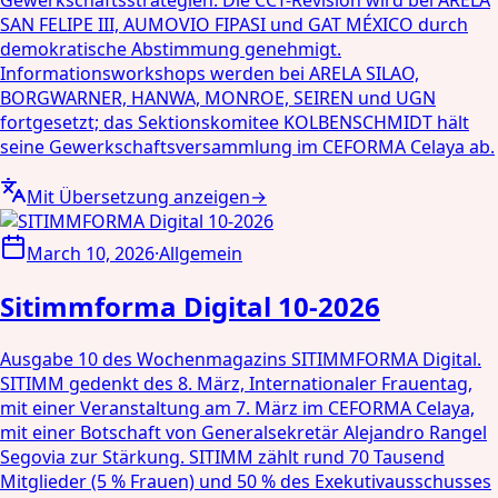
Gewerkschaftsstrategien. Die CCT-Revision wird bei ARELA
SAN FELIPE III, AUMOVIO FIPASI und GAT MÉXICO durch
demokratische Abstimmung genehmigt.
Informationsworkshops werden bei ARELA SILAO,
BORGWARNER, HANWA, MONROE, SEIREN und UGN
fortgesetzt; das Sektionskomitee KOLBENSCHMIDT hält
seine Gewerkschaftsversammlung im CEFORMA Celaya ab.
Mit Übersetzung anzeigen
→
March 10, 2026
·
Allgemein
Sitimmforma Digital 10-2026
Ausgabe 10 des Wochenmagazins SITIMMFORMA Digital.
SITIMM gedenkt des 8. März, Internationaler Frauentag,
mit einer Veranstaltung am 7. März im CEFORMA Celaya,
mit einer Botschaft von Generalsekretär Alejandro Rangel
Segovia zur Stärkung. SITIMM zählt rund 70 Tausend
Mitglieder (5 % Frauen) und 50 % des Exekutivausschusses