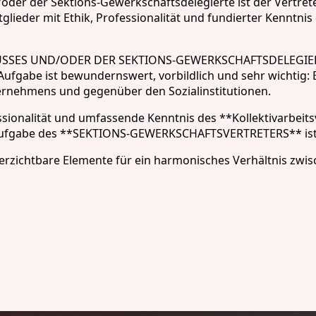
oder der Sektions-Gewerkschaftsdelegierte ist der Vertre
Mitglieder mit Ethik, Professionalität und fundierter Kenntni
ES UND/ODER DER SEKTIONS-GEWERKSCHAFTSDELEGIERTE**
ufgabe ist bewundernswert, vorbildlich und sehr wichtig: Er
ernehmens und gegenüber den Sozialinstitutionen.
fessionalität und umfassende Kenntnis des **Kollektivarbei
e Aufgabe des **SEKTIONS-GEWERKSCHAFTSVERTRETERS** ist 
zichtbare Elemente für ein harmonisches Verhältnis zwisc