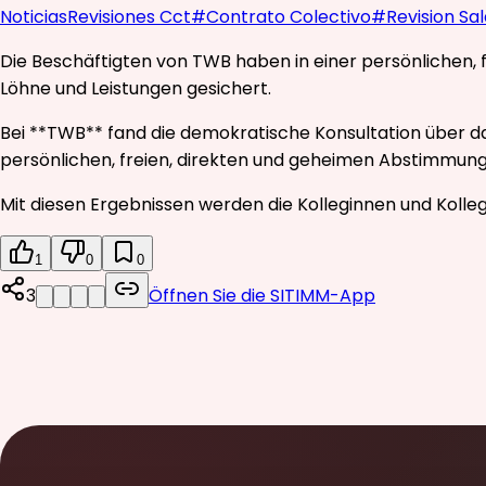
Noticias
Revisiones Cct
#
Contrato Colectivo
#
Revision Sal
Die Beschäftigten von TWB haben in einer persönlichen,
Löhne und Leistungen gesichert.
Bei **TWB** fand die demokratische Konsultation über da
persönlichen, freien, direkten und geheimen Abstimmu
Mit diesen Ergebnissen werden die Kolleginnen und Koll
1
0
0
3
Öffnen Sie die SITIMM-App