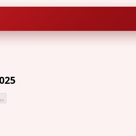
025
den