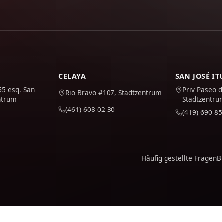
CELAYA
SAN JOSÉ I
65 esq. San
Priv Paseo d
Rio Bravo #107, Stadtzentrum
ntrum
Stadtzentru
(461) 608 02 30
(419) 690 85
Häufig gestellte Fragen
B
ebsite genutzt wird, und um sie zu verbessern. Es wird erst