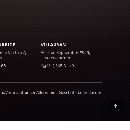
TURBIDE
VILLAGRAN
e la Venta #7,
16 de Septiembre #909,
m
Stadtzentrum
 65
(411) 165 31 49
log
Veranstaltungen
Allgemeine Geschäftsbedingungen
 aktiviert, wenn Sie es akzeptieren; Wie wir mit Ihren