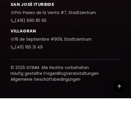
SAN JOSÉ ITURBIDE
Priv Paseo de la Venta #7, Stadtzentrum
(419) 690 85 65
VILLAGRAN
16 de Septiembre #909, Stadtzentrum
(411) 165 31 49
© 2026 SITIMM. Alle Rechte vorbehalten.
Häufig gestellte Fragen
Blog
Veranstaltungen
Allgemeine Geschäftsbedingungen
Wir verwenden Google Analytics, um zu verstehen, wie
die Website genutzt wird, und um sie zu verbessern. Es
wird erst aktiviert, wenn Sie es akzeptieren; Wie wir mit
Ihren Daten umgehen, erfahren Sie in unserer