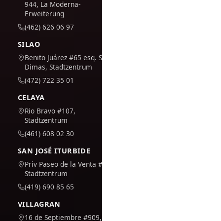
944, La Moderna-
Erweiterung
(462) 626 06 97
SILAO
Benito Juárez #65 esq. San
Dimas, Stadtzentrum
(472) 722 35 01
CELAYA
Rio Bravo #107,
Stadtzentrum
(461) 608 02 30
SAN JOSÉ ITURBIDE
Priv Paseo de la Venta #7,
Stadtzentrum
(419) 690 85 65
VILLAGRAN
16 de Septiembre #909,