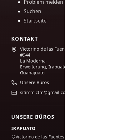
Problem melden
Suchen
Startseite
KONTAKT
Victorino de las Fuentes
#944
La Moderna-
Erweiterung, Irapuato,
Guanajuato
Unsere Büros
sitimm.ctm@gmail.com
UNSERE BÜROS
IRAPUATO
Victorino de las Fuentes Nr.