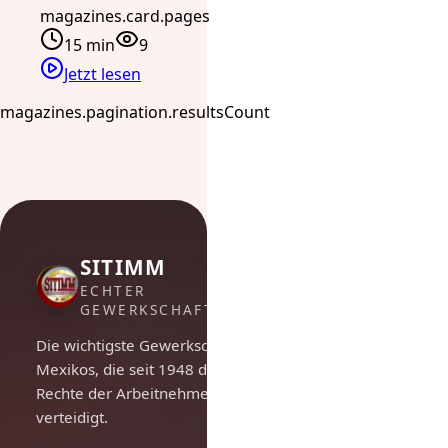
magazines.card.pages
15 min
9
Jetzt lesen
magazines.pagination.resultsCount
SITIMM
ECHTER
GEWERKSCHAFTSGEIST
Die wichtigste Gewerkschaft
Mexikos, die seit 1948 die
Rechte der Arbeitnehmer
verteidigt.