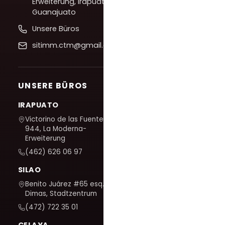
Erweiterung, Irapuato,
Guanajuato
Unsere Büros
sitimm.ctm@gmail.com
UNSERE BÜROS
IRAPUATO
Victorino de las Fuentes Nr.
944, La Moderna-
Erweiterung
(462) 626 06 97
SILAO
Benito Juárez #65 esq. San
Dimas, Stadtzentrum
(472) 722 35 01
CELAYA