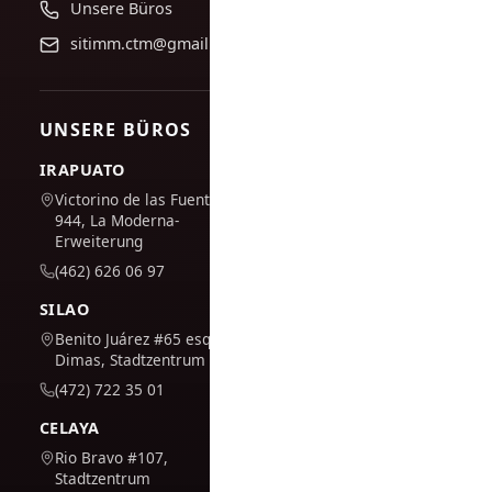
Unsere Büros
sitimm.ctm@gmail.com
UNSERE BÜROS
IRAPUATO
Victorino de las Fuentes Nr.
944, La Moderna-
Erweiterung
(462) 626 06 97
SILAO
Benito Juárez #65 esq. San
Dimas, Stadtzentrum
(472) 722 35 01
CELAYA
Rio Bravo #107,
Stadtzentrum