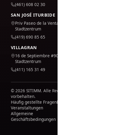
(461) 608 02 30
SAN JOSÉ ITURBIDE
Priv Paseo de la Venta #7,
Stadtzentrum
(419) 690 85 65
VILLAGRAN
16 de Septiembre #909,
Stadtzentrum
(411) 165 31 49
© 2026 SITIMM. Alle Rechte
vorbehalten.
Häufig gestellte Fragen
Blog
Veranstaltungen
Allgemeine
Geschäftsbedingungen