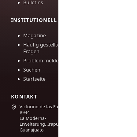
Bulletins
INSTITUTIONELL
Magazine
Häufig gestellte
Fragen
Problem melden
Suchen
Startseite
KONTAKT
Victorino de las Fuentes
#944
La Moderna-
Erweiterung, Irapuato,
Guanajuato