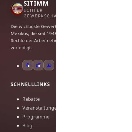
SITIMM
ECHTER
GEWERKSCHAFTSGEIST
Die wichtigste Gewerkschaft
Mexikos, die seit 1948 die
Rechte der Arbeitnehmer
verteidigt.
SCHNELLLINKS
Rabatte
Veranstaltungen
Programme
Blog