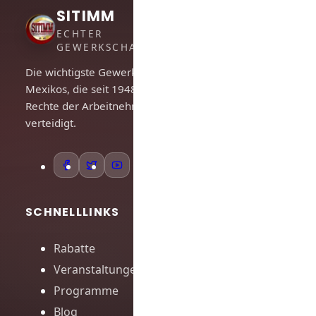
SITIMM
ECHTER
GEWERKSCHAFTSGEIST
Die wichtigste Gewerkschaft
Mexikos, die seit 1948 die
Rechte der Arbeitnehmer
verteidigt.
SCHNELLLINKS
Rabatte
Veranstaltungen
Programme
Blog