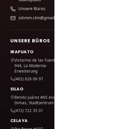
Unsere Büros
sitimm.ctm@gmail.com
UNSERE BÜROS
IRAPUATO
Victorino de las Fuentes Nr.
944, La Moderna-
Erweiterung
(462) 626 06 97
SILAO
Benito Juárez #65 esq. San
Dimas, Stadtzentrum
(472) 722 35 01
CELAYA
Rio Bravo #107,