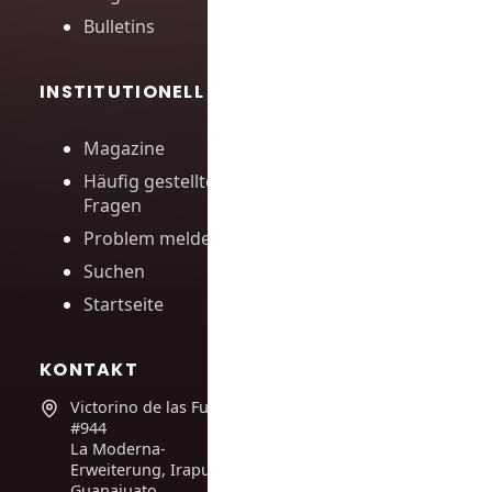
Bulletins
INSTITUTIONELL
Magazine
Häufig gestellte
Fragen
Problem melden
Suchen
Startseite
KONTAKT
Victorino de las Fuentes
#944
La Moderna-
Erweiterung, Irapuato,
Guanajuato