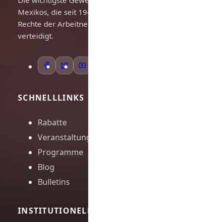
Mexikos, die seit 1948 die
Rechte der Arbeitnehmer
verteidigt.
SCHNELLLINKS
Rabatte
Veranstaltungen
Programme
Blog
Bulletins
INSTITUTIONELL