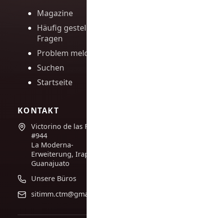
Magazine
Häufig gestellte
Fragen
Problem melden
Suchen
Startseite
KONTAKT
Victorino de las Fuentes
#944
La Moderna-
Erweiterung, Irapuato,
Guanajuato
Unsere Büros
sitimm.ctm@gmail.com