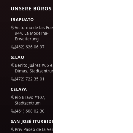
UNSERE BÜROS
IRAPUATO
Victorino de las Fuentes Nr.
944, La Moderna-
Erweiterung
(462) 626 06 97
SILAO
Benito Juárez #65 esq. San
Dimas, Stadtzentrum
(472) 722 35 01
CELAYA
Rio Bravo #107,
Stadtzentrum
(461) 608 02 30
SAN JOSÉ ITURBIDE
Priv Paseo de la Venta #7,