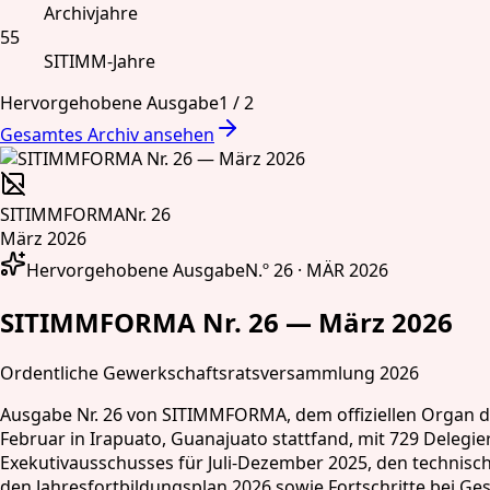
Archivjahre
55
SITIMM-Jahre
Hervorgehobene Ausgabe
1
/
2
Gesamtes Archiv ansehen
SITIMMFORMA
Nr. 26
März 2026
Hervorgehobene Ausgabe
N.º 26 · MÄR 2026
SITIMMFORMA Nr. 26 — März 2026
Ordentliche Gewerkschaftsratsversammlung 2026
Ausgabe Nr. 26 von SITIMMFORMA, dem offiziellen Organ d
Februar in Irapuato, Guanajuato stattfand, mit 729 Delegie
Exekutivausschusses für Juli-Dezember 2025, den technisc
den Jahresfortbildungsplan 2026 sowie Fortschritte bei Ge