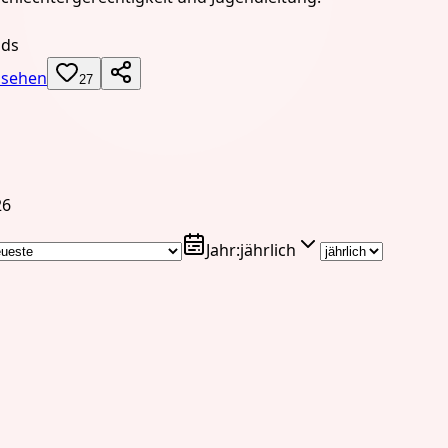
ads
nsehen
27
26
Jahr
:
jährlich