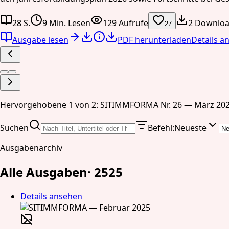
28 S.
9 Min. Lesen
129 Aufrufe
2 Downlo
27
Ausgabe lesen
PDF herunterladen
Details a
Hervorgehobene 1 von 2: SITIMMFORMA Nr. 26 — März 20
Suchen
Befehl
:
Neueste
Ausgabenarchiv
Alle Ausgaben
·
25
25
Details ansehen