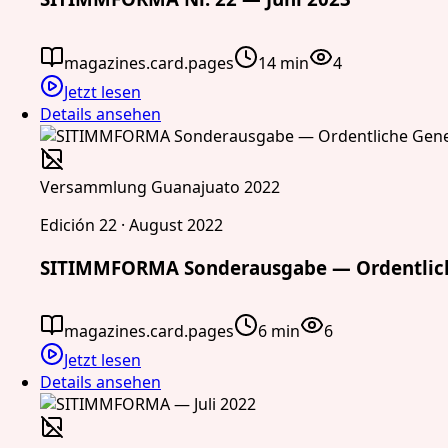
magazines.card.pages
14 min
4
Jetzt lesen
Details ansehen
Versammlung Guanajuato 2022
Edición 22 · August 2022
SITIMMFORMA Sonderausgabe — Ordentlich
magazines.card.pages
6 min
6
Jetzt lesen
Details ansehen