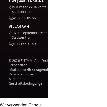
SAN JOSÉ ITURBIDE
Priv Paseo de la Venta #7,
Stadtzentrum
(419) 690 85 65
VILLAGRAN
16 de Septiembre #909,
Stadtzentrum
(411) 165 31 49
© 2026 SITIMM. Alle Rechte
vorbehalten.
Häufig gestellte Fragen
Blog
Veranstaltungen
Allgemeine
Geschäftsbedingungen
Wir verwenden Google