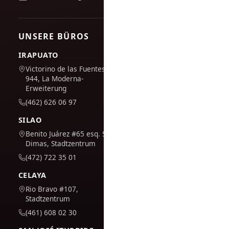
UNSERE BÜROS
IRAPUATO
Victorino de las Fuentes Nr.
944, La Moderna-
Erweiterung
(462) 626 06 97
SILAO
Benito Juárez #65 esq. San
Dimas, Stadtzentrum
(472) 722 35 01
CELAYA
Rio Bravo #107,
Stadtzentrum
(461) 608 02 30