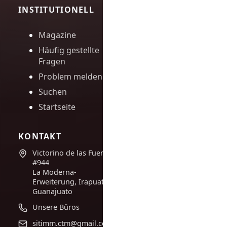
INSTITUTIONELL
Magazine
Häufig gestellte
Fragen
Problem melden
Suchen
Startseite
KONTAKT
Victorino de las Fuentes
#944
La Moderna-
Erweiterung, Irapuato,
Guanajuato
Unsere Büros
sitimm.ctm@gmail.com