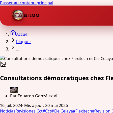
Passer au contenu principal
SITIMM
Accueil
bloguer
...
Consultations démocratiques chez Fle
Par
Eduardo González Vl
16 juil. 2024
·
Mis à jour
:
20 mai 2026
Noticias
Revisiones Cct
#
Cct
#
Cie Celaya
#
Flexitech
#
Revision 