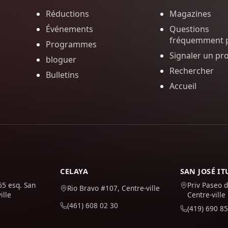
Réductions
Magazines
Événements
Questions
fréquemment 
Programmes
Signaler un pr
bloguer
Rechercher
Bulletins
Accueil
CELAYA
SAN JOSÉ I
65 esq. San
Priv Paseo d
Rio Bravo #107, Centre-ville
ille
Centre-ville
(461) 608 02 30
(419) 690 85