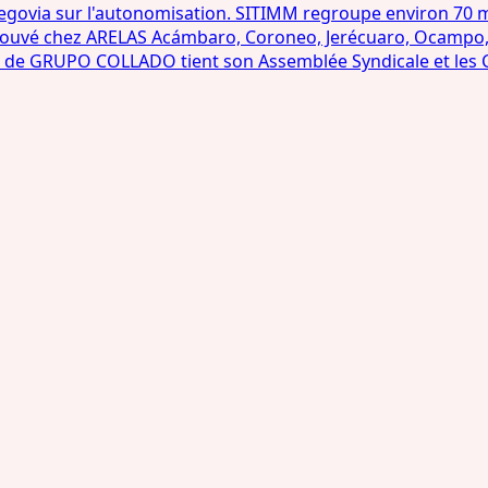
govia sur l'autonomisation. SITIMM regroupe environ 70 mil
pprouvé chez ARELAS Acámbaro, Coroneo, Jerécuaro, Ocampo
l de GRUPO COLLADO tient son Assemblée Syndicale et les