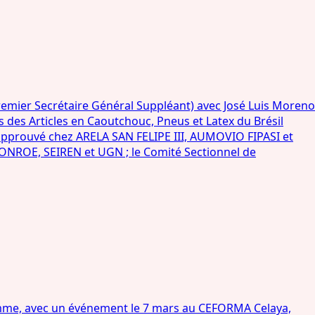
mier Secrétaire Général Suppléant) avec José Luis Moreno
es des Articles en Caoutchouc, Pneus et Latex du Brésil
t approuvé chez ARELA SAN FELIPE III, AUMOVIO FIPASI et
NROE, SEIREN et UGN ; le Comité Sectionnel de
mme, avec un événement le 7 mars au CEFORMA Celaya,