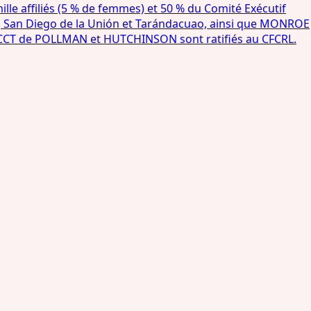
le affiliés (5 % de femmes) et 50 % du Comité Exécutif
, San Diego de la Unión et Tarándacuao, ainsi que MONROE
 CCT de POLLMAN et HUTCHINSON sont ratifiés au CFCRL.