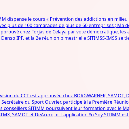
 dispense le cours « Prévention des addictions en milieu
vec plus de 100 camarades de plus de 60 entreprises ; Ma del
 approuvé chez Forjas de Celaya par vote démocratique, les
enso IPP, et la 2e réunion bimestrielle SITIMSS-IMSS se ti
révision du CCT est approuvée chez BORGWARNER, SAMOT
ecrétaire du Sport Ouvrier, participe à la Première Réunion
es conseillers SITIMM poursuivent leur formation avec le M
ATMX, SAMOT et DeAcero, et l'application Yo Soy SITIMM est 