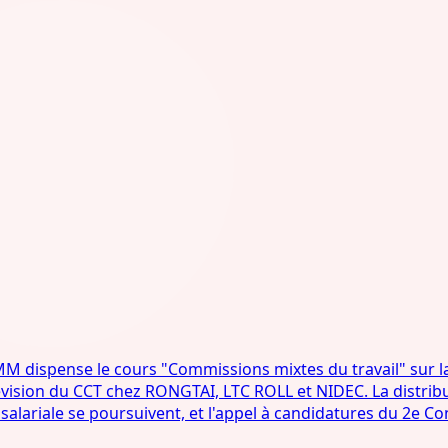
pense le cours "Commissions mixtes du travail" sur la sécur
a révision du CCT chez RONGTAI, LTC ROLL et NIDEC. La dist
on salariale se poursuivent, et l'appel à candidatures du 2e 