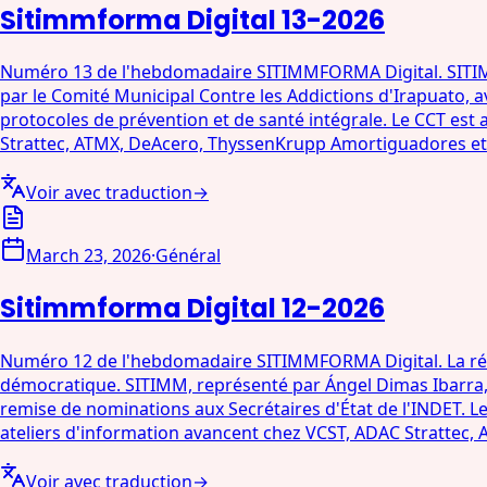
Sitimmforma Digital 13-2026
Numéro 13 de l'hebdomadaire SITIMMFORMA Digital. SITIMM
par le Comité Municipal Contre les Addictions d'Irapuato, a
protocoles de prévention et de santé intégrale. Le CCT est
Strattec, ATMX, DeAcero, ThyssenKrupp Amortiguadores et D
Voir avec traduction
→
March 23, 2026
·
Général
Sitimmforma Digital 12-2026
Numéro 12 de l'hebdomadaire SITIMMFORMA Digital. La 
démocratique. SITIMM, représenté par Ángel Dimas Ibarra, S
remise de nominations aux Secrétaires d'État de l'INDET. L
ateliers d'information avancent chez VCST, ADAC Strattec, 
Voir avec traduction
→