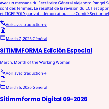
avec un message du Secrétaire Général Alejandro Rangel Se
sont des femmes. Le résultat de la révision du CCT est a
et TIGERPOLY par vote démocratique. Le Comité Sectionne
Voir avec traduction
→
March 7, 2026
·
Général
SITIMMFORMA Edición Especial
March, Month of the Working Woman
Voir avec traduction
→
March 5, 2026
·
Général
Sitimmforma Digital 09-2026