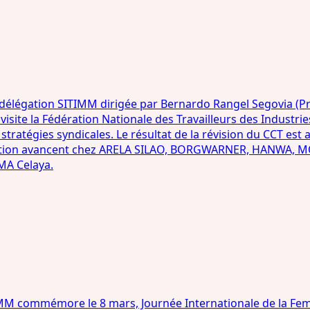
légation SITIMM dirigée par Bernardo Rangel Segovia (Pre
 visite la Fédération Nationale des Travailleurs des Industri
stratégies syndicales. Le résultat de la révision du CCT es
mation avancent chez ARELA SILAO, BORGWARNER, HANWA, MO
MA Celaya.
M commémore le 8 mars, Journée Internationale de la Fe