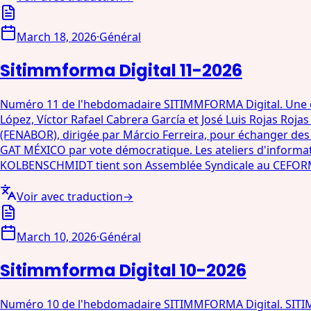
March 18, 2026
·
Général
Sitimmforma Digital 11-2026
Numéro 11 de l'hebdomadaire SITIMMFORMA Digital. Une dé
López, Víctor Rafael Cabrera García et José Luis Rojas Rojas
(FENABOR), dirigée par Márcio Ferreira, pour échanger des 
GAT MÉXICO par vote démocratique. Les ateliers d'infor
KOLBENSCHMIDT tient son Assemblée Syndicale au CEFOR
Voir avec traduction
→
March 10, 2026
·
Général
Sitimmforma Digital 10-2026
Numéro 10 de l'hebdomadaire SITIMMFORMA Digital. SITIM