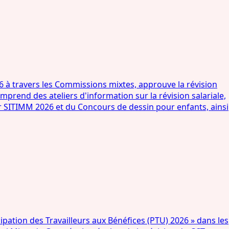
6 à travers les Commissions mixtes, approuve la révision
rend des ateliers d'information sur la révision salariale,
r SITIMM 2026 et du Concours de dessin pour enfants, ainsi
ation des Travailleurs aux Bénéfices (PTU) 2026 » dans les