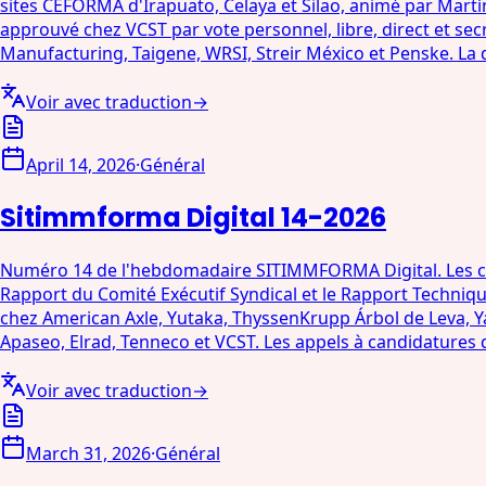
sites CEFORMA d'Irapuato, Celaya et Silao, animé par Martí
approuvé chez VCST par vote personnel, libre, direct et secr
Manufacturing, Taigene, WRSI, Streir México et Penske. La
Voir avec traduction
→
April 14, 2026
·
Général
Sitimmforma Digital 14-2026
Numéro 14 de l'hebdomadaire SITIMMFORMA Digital. Les cons
Rapport du Comité Exécutif Syndical et le Rapport Technique
chez American Axle, Yutaka, ThyssenKrupp Árbol de Leva, Ya
Apaseo, Elrad, Tenneco et VCST. Les appels à candidatures
Voir avec traduction
→
March 31, 2026
·
Général