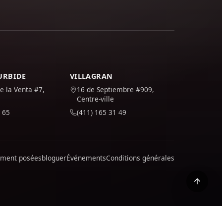
TURBIDE
VILLAGRAN
e la Venta #7,
16 de Septiembre #909,
Centre-ville
 65
(411) 165 31 49
mment posées
bloguer
Événements
Conditions générales
i vous l'acceptez ; Vous pouvez découvrir comment nous