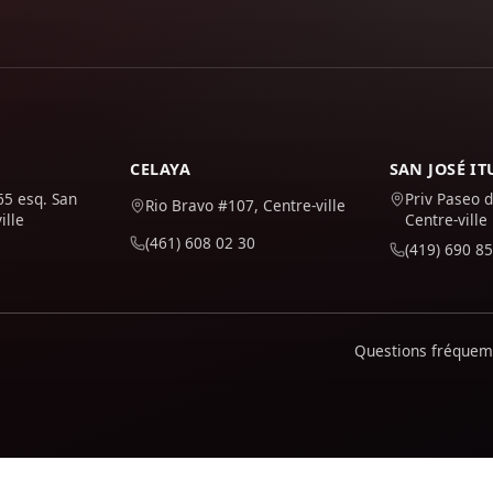
CELAYA
SAN JOSÉ I
65 esq. San
Priv Paseo d
Rio Bravo #107, Centre-ville
ille
Centre-ville
(461) 608 02 30
(419) 690 85
Questions fréque
site est utilisé et pour l'améliorer. Il n'est activé que s