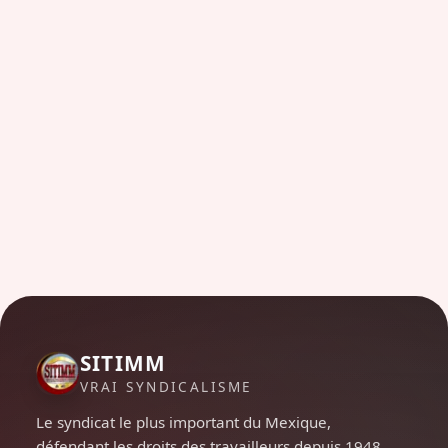
SITIMM
VRAI SYNDICALISME
Le syndicat le plus important du Mexique,
défendant les droits des travailleurs depuis 1948.