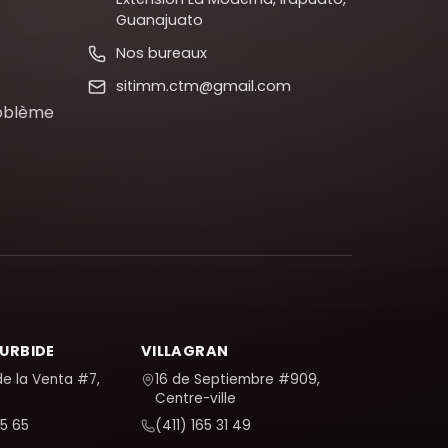
Guanajuato
Nos bureaux
sitimm.ctm@gmail.com
roblème
TURBIDE
VILLAGRAN
de la Venta #7,
16 de Septiembre #909,
e
Centre-ville
5 65
(411) 165 31 49