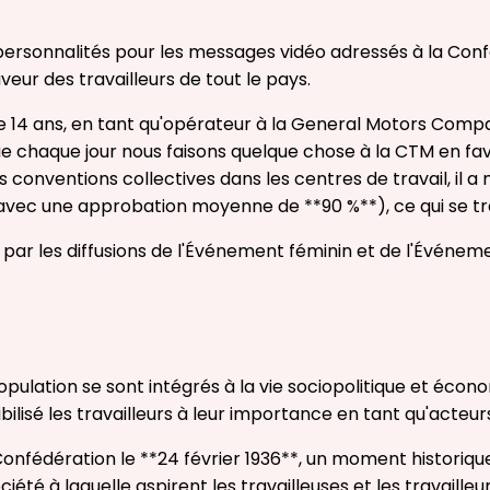
personnalités pour les messages vidéo adressés à la Conf
ur des travailleurs de tout le pays.
de 14 ans, en tant qu'opérateur à la General Motors Compa
ue chaque jour nous faisons quelque chose à la CTM en fav
es conventions collectives dans les centres de travail, i
avec une approbation moyenne de **90 %**), ce qui se tra
ivie par les diffusions de l'Événement féminin et de l'Évé
pulation se sont intégrés à la vie sociopolitique et écono
ilisé les travailleurs à leur importance en tant qu'acteu
onfédération le **24 février 1936**, un moment historique q
été à laquelle aspirent les travailleuses et les travailleur