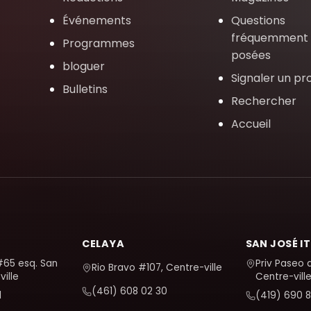
Événements
Questions
fréquemment
Programmes
posées
bloguer
Signaler un p
Bulletins
Rechercher
Accueil
CELAYA
SAN JOSÉ I
#65 esq. San
Priv Paseo 
Rio Bravo #107, Centre-ville
ille
Centre-vill
(461) 608 02 30
1
(419) 690 8