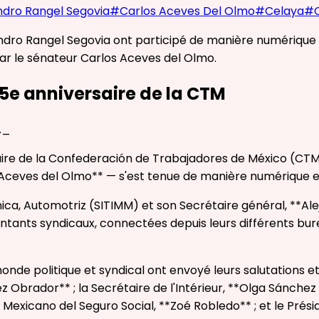
ndro Rangel Segovia
#
Carlos Aceves Del Olmo
#
Celaya
#
jandro Rangel Segovia ont participé de manière numérique 
r le sénateur Carlos Aceves del Olmo.
85e anniversaire de la CTM
._
rsaire de la Confederación de Trabajadores de México (C
s Aceves del Olmo** — s'est tenue de manière numérique e
ica, Automotriz (SITIMM) et son Secrétaire général, **Ale
tants syndicaux, connectées depuis leurs différents bureau
de politique et syndical ont envoyé leurs salutations et f
z Obrador** ; la Secrétaire de l'Intérieur, **Olga Sánchez
tuto Mexicano del Seguro Social, **Zoé Robledo** ; et le Pr