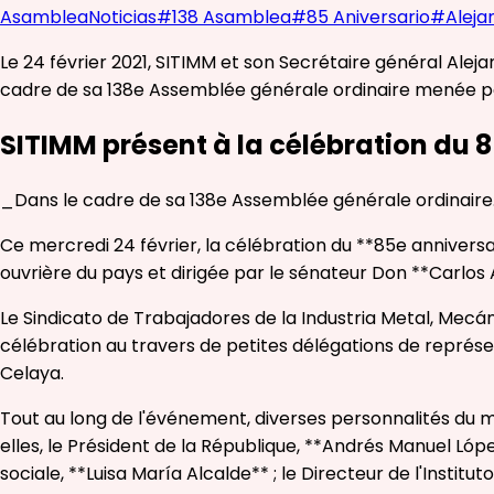
Asamblea
Noticias
#
138 Asamblea
#
85 Aniversario
#
Aleja
Le 24 février 2021, SITIMM et son Secrétaire général Ale
cadre de sa 138e Assemblée générale ordinaire menée pa
SITIMM présent à la célébration du 
_Dans le cadre de sa 138e Assemblée générale ordinaire
Ce mercredi 24 février, la célébration du **85e annive
ouvrière du pays et dirigée par le sénateur Don **Carlo
Le Sindicato de Trabajadores de la Industria Metal, Mecán
célébration au travers de petites délégations de représen
Celaya.
Tout au long de l'événement, diverses personnalités du mon
elles, le Président de la République, **Andrés Manuel Lópe
sociale, **Luisa María Alcalde** ; le Directeur de l'Insti