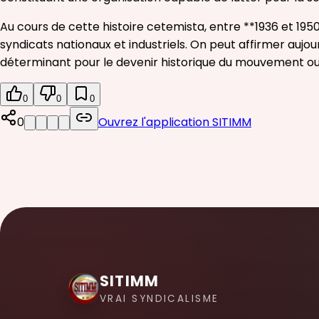
Au cours de cette histoire cetemista, entre **1936 et 1950
syndicats nationaux et industriels. On peut affirmer aujo
déterminant pour le devenir historique du mouvement ouv
0
0
0
0
Ouvrez l'application SITIMM
SITIMM
VRAI SYNDICALISME