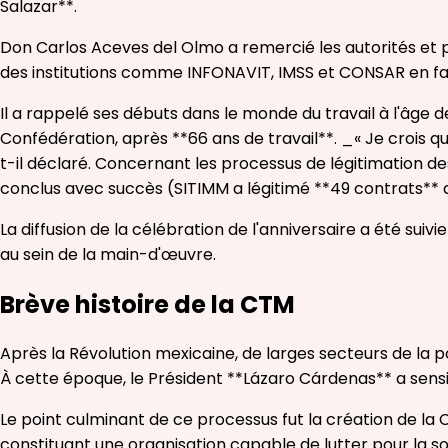
Salazar**.
Don Carlos Aceves del Olmo a remercié les autorités et 
des institutions comme INFONAVIT, IMSS et CONSAR en fave
Il a rappelé ses débuts dans le monde du travail à l'âge 
Confédération, après **66 ans de travail**. _« Je crois q
t-il déclaré. Concernant les processus de légitimation d
conclus avec succès (SITIMM a légitimé **49 contrats** 
La diffusion de la célébration de l'anniversaire a été su
au sein de la main-d'œuvre.
Brève histoire de la CTM
Après la Révolution mexicaine, de larges secteurs de la po
À cette époque, le Président **Lázaro Cárdenas** a sensib
Le point culminant de ce processus fut la création de la C
constituant une organisation capable de lutter pour la soci