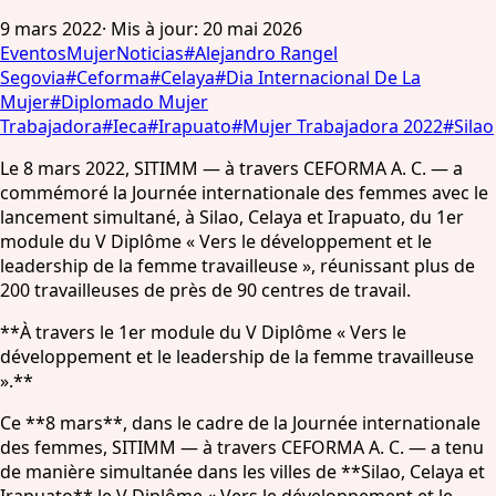
9 mars 2022
·
Mis à jour
:
20 mai 2026
Eventos
Mujer
Noticias
#
Alejandro Rangel
Segovia
#
Ceforma
#
Celaya
#
Dia Internacional De La
Mujer
#
Diplomado Mujer
Trabajadora
#
Ieca
#
Irapuato
#
Mujer Trabajadora 2022
#
Silao
Le 8 mars 2022, SITIMM — à travers CEFORMA A. C. — a
commémoré la Journée internationale des femmes avec le
lancement simultané, à Silao, Celaya et Irapuato, du 1er
module du V Diplôme « Vers le développement et le
leadership de la femme travailleuse », réunissant plus de
200 travailleuses de près de 90 centres de travail.
**À travers le 1er module du V Diplôme « Vers le
développement et le leadership de la femme travailleuse
».**
Ce **8 mars**, dans le cadre de la Journée internationale
des femmes, SITIMM — à travers CEFORMA A. C. — a tenu
de manière simultanée dans les villes de **Silao, Celaya et
Irapuato** le V Diplôme « Vers le développement et le