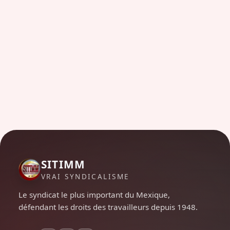
SITIMM
VRAI SYNDICALISME
Le syndicat le plus important du Mexique,
défendant les droits des travailleurs depuis 1948.