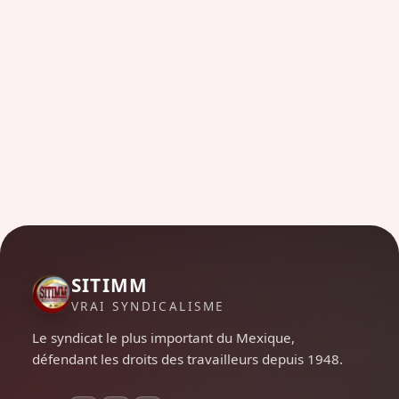
SITIMM
VRAI SYNDICALISME
Le syndicat le plus important du Mexique,
défendant les droits des travailleurs depuis 1948.