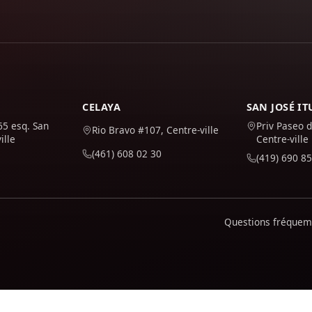
CELAYA
SAN JOSÉ I
65 esq. San
Priv Paseo d
Rio Bravo #107, Centre-ville
ille
Centre-ville
(461) 608 02 30
(419) 690 85
Questions fréque
site est utilisé et pour l'améliorer. Il n'est activé que s