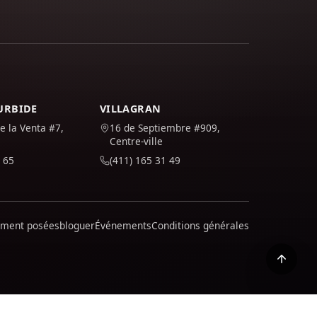
TURBIDE
VILLAGRAN
e la Venta #7,
16 de Septiembre #909,
Centre-ville
 65
(411) 165 31 49
mment posées
bloguer
Événements
Conditions générales
i vous l'acceptez ; Vous pouvez découvrir comment nous