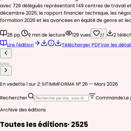
avec 729 délégués représentant 149 centres de travail et
décembre 2025, le rapport financier technique, les négoci
formation 2026 et les avancées en équité de genre et lea
28 pp.
9 min de lecture
129 vues
2 téléch
27
Lire l'édition
Télécharger PDF
Voir les détai
En vedette 1 sur 2: SITIMMFORMA N° 26 — Mars 2026
Rechercher
Commande
:
Le 
Archive des éditions
Toutes les éditions
·
25
25