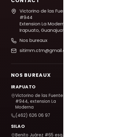
CONTACT
Victorino de las Fuentes
#944
Extension La Moderna,
Irapuato, Guanajuato
Nos bureaux
sitimm.ctm@gmail.com
NOS BUREAUX
IRAPUATO
Victorino de las Fuentes
#944, extension La
Moderna
(462) 626 06 97
SILAO
Benito Juárez #65 esq. San