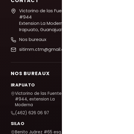
CONTACT
Victorino de las Fuentes
#944
Extension La Moderna,
Irapuato, Guanajuato
Nos bureaux
sitimm.ctm@gmail.com
NOS BUREAUX
IRAPUATO
Victorino de las Fuentes
#944, extension La
Moderna
(462) 626 06 97
SILAO
Benito Juárez #65 esq. San