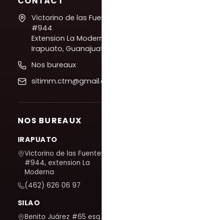
CONTACT
Victorino de las Fuentes
#944
Extension La Moderna,
Irapuato, Guanajuato
Nos bureaux
sitimm.ctm@gmail.com
NOS BUREAUX
IRAPUATO
Victorino de las Fuentes
#944, extension La
Moderna
(462) 626 06 97
SILAO
Benito Juárez #65 esq. San