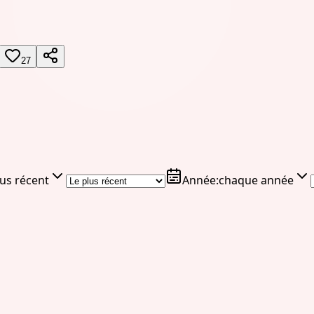
27
lus récent
Année
:
chaque année