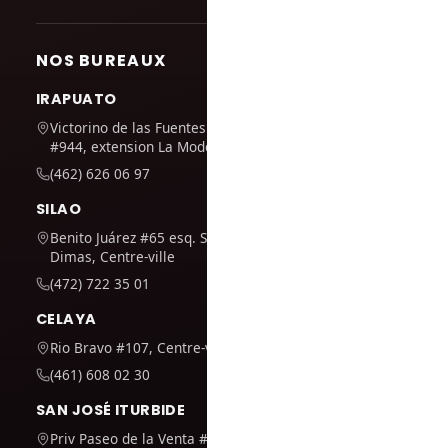
NOS BUREAUX
IRAPUATO
Victorino de las Fuentes
#944, extension La Moderna
(462) 626 06 97
SILAO
Benito Juárez #65 esq. San
Dimas, Centre-ville
(472) 722 35 01
CELAYA
Rio Bravo #107, Centre-ville
(461) 608 02 30
SAN JOSÉ ITURBIDE
Priv Paseo de la Venta #7,