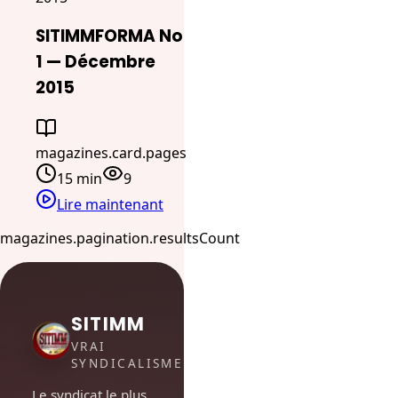
SITIMMFORMA No
1 — Décembre
2015
magazines.card.pages
15 min
9
Lire maintenant
magazines.pagination.resultsCount
SITIMM
VRAI
SYNDICALISME
Le syndicat le plus