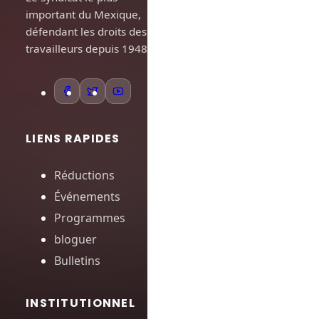
important du Mexique,
défendant les droits des
travailleurs depuis 1948.
LIENS RAPIDES
Réductions
Événements
Programmes
bloguer
Bulletins
INSTITUTIONNEL