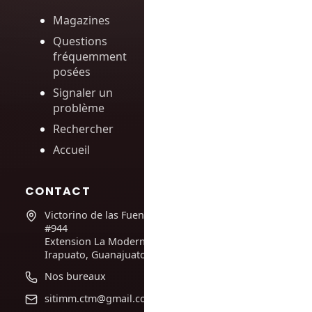
Magazines
Questions
fréquemment
posées
Signaler un
problème
Rechercher
Accueil
CONTACT
Victorino de las Fuentes
#944
Extension La Moderna,
Irapuato, Guanajuato
Nos bureaux
sitimm.ctm@gmail.com