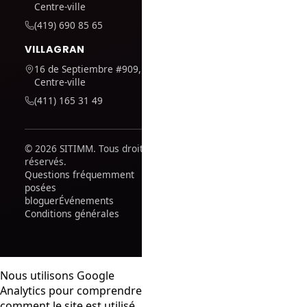
Centre-ville
(419) 690 85 65
VILLAGRAN
16 de Septiembre #909,
Centre-ville
(411) 165 31 49
© 2026 SITIMM. Tous droits
réservés.
Questions fréquemment
posées
bloguer
Événements
Conditions générales
Nous utilisons Google
Analytics pour comprendre
comment le site est utilisé