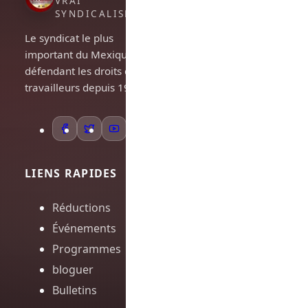
VRAI
SYNDICALISME
Le syndicat le plus
important du Mexique,
défendant les droits des
travailleurs depuis 1948.
LIENS RAPIDES
Réductions
Événements
Programmes
bloguer
Bulletins