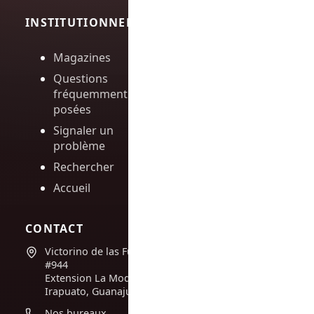
INSTITUTIONNEL
Magazines
Questions
fréquemment
posées
Signaler un
problème
Rechercher
Accueil
CONTACT
Victorino de las Fuentes
#944
Extension La Moderna,
Irapuato, Guanajuato
Nos bureaux