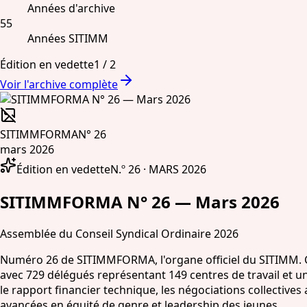
Années d'archive
55
Années SITIMM
Édition en vedette
1
/
2
Voir l'archive complète
SITIMMFORMA
N° 26
mars 2026
Édition en vedette
N.º 26 · MARS 2026
SITIMMFORMA N° 26 — Mars 2026
Assemblée du Conseil Syndical Ordinaire 2026
Numéro 26 de SITIMMFORMA, l'organe officiel du SITIMM. Co
avec 729 délégués représentant 149 centres de travail et u
le rapport financier technique, les négociations collectives
avancées en équité de genre et leadership des jeunes.