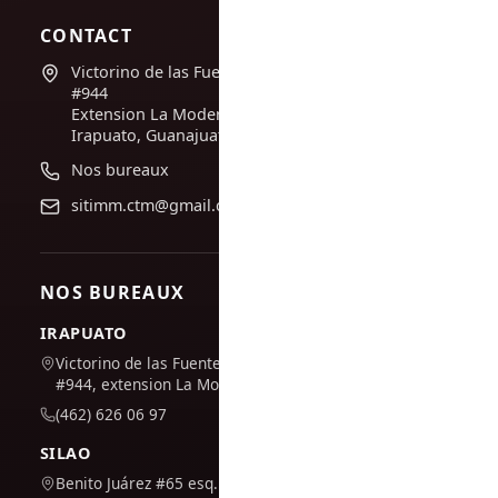
CONTACT
Victorino de las Fuentes
#944
Extension La Moderna,
Irapuato, Guanajuato
Nos bureaux
sitimm.ctm@gmail.com
NOS BUREAUX
IRAPUATO
Victorino de las Fuentes
#944, extension La Moderna
(462) 626 06 97
SILAO
Benito Juárez #65 esq. San