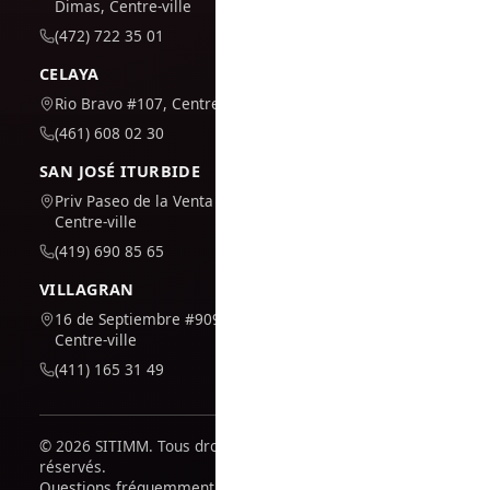
Dimas, Centre-ville
(472) 722 35 01
CELAYA
Rio Bravo #107, Centre-ville
(461) 608 02 30
SAN JOSÉ ITURBIDE
Priv Paseo de la Venta #7,
Centre-ville
(419) 690 85 65
VILLAGRAN
16 de Septiembre #909,
Centre-ville
(411) 165 31 49
© 2026 SITIMM. Tous droits
réservés.
Questions fréquemment