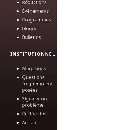
Réductions
Événements
Programmes
bloguer
Bulletins
INSTITUTIONNEL
Magazines
Questions
fréquemment
posées
Signaler un
problème
Rechercher
Accueil