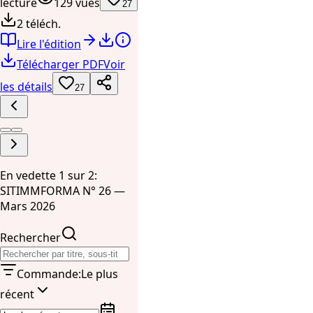
lecture
129 vues
27
2 téléch.
Lire l'édition
Télécharger PDF
Voir
les détails
27
En vedette 1 sur 2:
SITIMMFORMA N° 26 —
Mars 2026
Rechercher
Commande
:
Le plus
récent