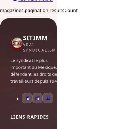
magazines.pagination.resultsCount
SITIMM
VRAI
SYNDICALISME
Le syndicat le plus
important du Mexique,
défendant les droits des
travailleurs depuis 1948.
LIENS RAPIDES