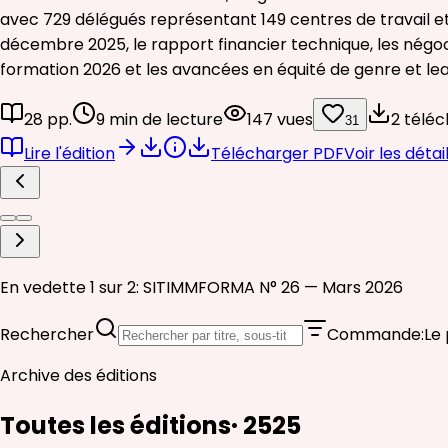
avec 729 délégués représentant 149 centres de travail et
décembre 2025, le rapport financier technique, les négoci
formation 2026 et les avancées en équité de genre et lea
28 pp.
9 min de lecture
147 vues
2 téléc
31
Lire l'édition
Télécharger PDF
Voir les détai
En vedette 1 sur 2: SITIMMFORMA N° 26 — Mars 2026
Rechercher
Commande
:
Le 
Archive des éditions
Toutes les éditions
·
25
25