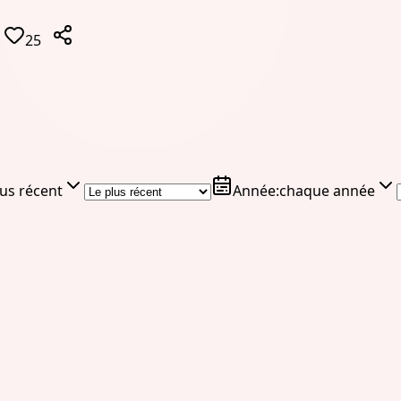
25
lus récent
Année
:
chaque année