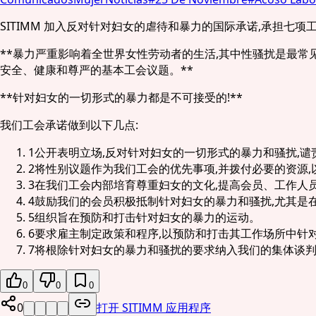
SITIMM 加入反对针对妇女的虐待和暴力的国际承诺,承担七
**暴力严重影响着全世界女性劳动者的生活,其中性骚扰是最
安全、健康和尊严的基本工会议题。**
**针对妇女的一切形式的暴力都是不可接受的!**
我们工会承诺做到以下几点:
1
公开表明立场,反对针对妇女的一切形式的暴力和骚扰,
2
将性别议题作为我们工会的优先事项,并拨付必要的资源
3
在我们工会内部培育尊重妇女的文化,提高会员、工作人
4
鼓励我们的会员积极抵制针对妇女的暴力和骚扰,尤其是
5
组织旨在预防和打击针对妇女的暴力的运动。
6
要求雇主制定政策和程序,以预防和打击其工作场所中针
7
将根除针对妇女的暴力和骚扰的要求纳入我们的集体谈
0
0
0
0
打开 SITIMM 应用程序