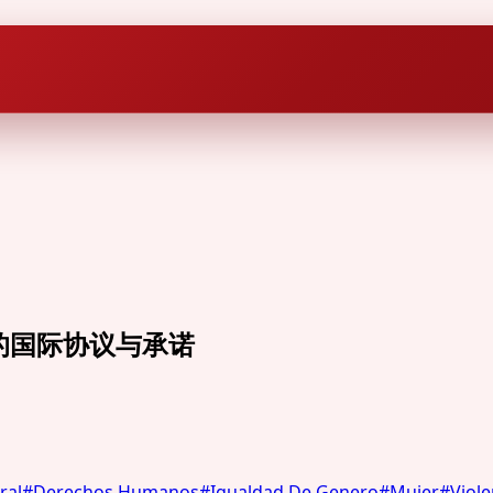
力的国际协议与承诺
ral
#
Derechos Humanos
#
Igualdad De Genero
#
Mujer
#
Viol