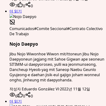
7
0
0
더 읽기
Comunicados
#
Comite Seccional
#
Contrato Colectivo
De Trabajo
Nojo Daepyo
Jibu Nojo Wiwonhoe Wiwon mit/ttoneun Jibu Nojo
Daepyoneun jagjang mit Sahoe Gigwan ape seoneun
SITIMM-ui daepyoroseo, yulli wa jeonmunseong,
Dancheup Hyeob-yag mit Saneop Naebu Geunlo
Gyujeong-e daehan jisik-eul gajigo joham wonneul
ongho, jinheung mit daepyohanda.
작성자
Eduardo González Vl
·
2022년 11월 12일
6
0
0
더 읽기