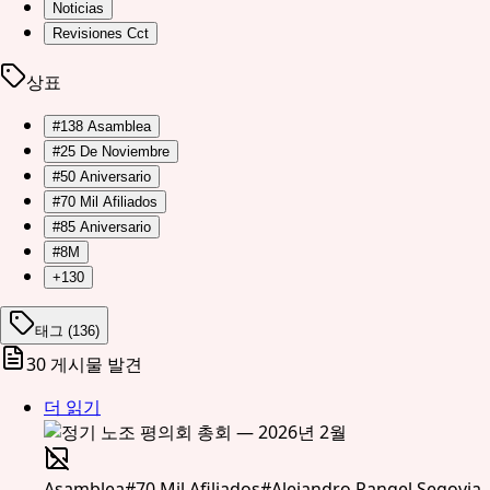
Noticias
Revisiones Cct
상표
#
138 Asamblea
#
25 De Noviembre
#
50 Aniversario
#
70 Mil Afiliados
#
85 Aniversario
#
8M
+130
태그 (136)
30
게시물 발견
더 읽기
Asamblea
#
70 Mil Afiliados
#
Alejandro Rangel Segovia