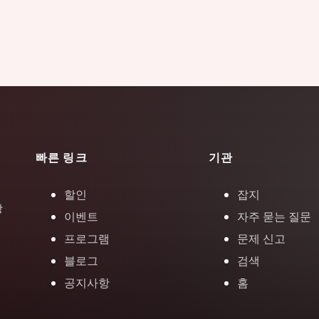
빠른 링크
기관
할인
잡지
장
이벤트
자주 묻는 질문
프로그램
문제 신고
블로그
검색
공지사항
홈