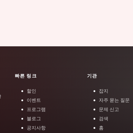
빠른 링크
기관
할인
잡지
장
이벤트
자주 묻는 질문
프로그램
문제 신고
블로그
검색
공지사항
홈