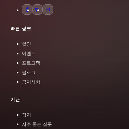
빠른 링크
할인
이벤트
프로그램
블로그
공지사항
기관
잡지
자주 묻는 질문