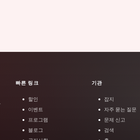
빠른 링크
기관
할인
잡지
장
이벤트
자주 묻는 질문
프로그램
문제 신고
블로그
검색