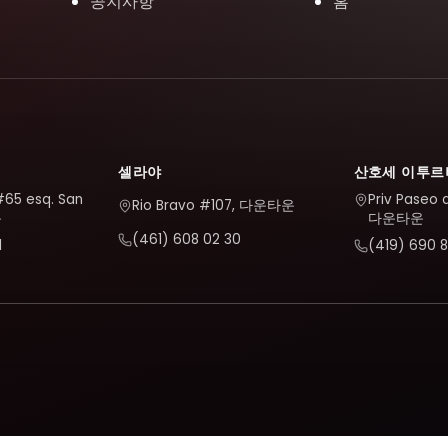
공지사항
홈
셀라야
산호세 이투르
#65 esq. San
Priv Paseo 
Rio Bravo #107, 다운타운
운
다운타운
(461) 608 02 30
1
(419) 690 8