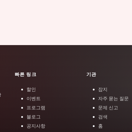
빠른 링크
기관
할인
잡지
장
이벤트
자주 묻는 질문
프로그램
문제 신고
블로그
검색
공지사항
홈