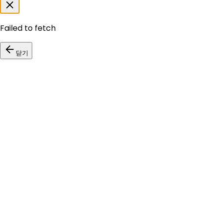
Failed to fetch
닫기