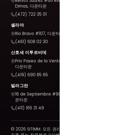
Benito Juárez #65 esq. San
Dimas, 다운타운
(472) 722 35 01
셀라야
Rio Bravo #107, 다운타운
(461) 608 02 30
산호세 이투르비데
Priv Paseo de la Venta #7,
다운타운
(419) 690 85 65
빌라그란
16 de Septiembre #909, 다
운타운
(411) 165 31 49
© 2026 SITIMM. 모든 권리 보유.