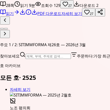
28쪽
읽기 9분
조회수 129
다운로드 2
27
읽기
PDF 다운로드
자세히 보기
27
주요 1 / 2: SITIMMFORMA 제26호 — 2026년 3월
찾아보세요
주문하다
:
가장 최
호 아카이브
모든 호
·
25
25
자세히 보기
노조 평의회