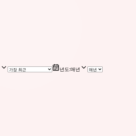
근
년도
:
매년