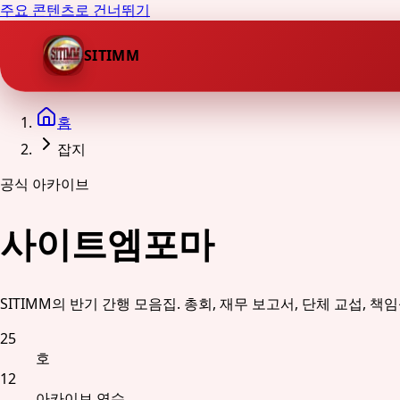
주요 콘텐츠로 건너뛰기
SITIMM
홈
잡지
공식 아카이브
사이트엠포마
SITIMM의 반기 간행 모음집. 총회, 재무 보고서, 단체 교섭,
25
호
12
아카이브 연수