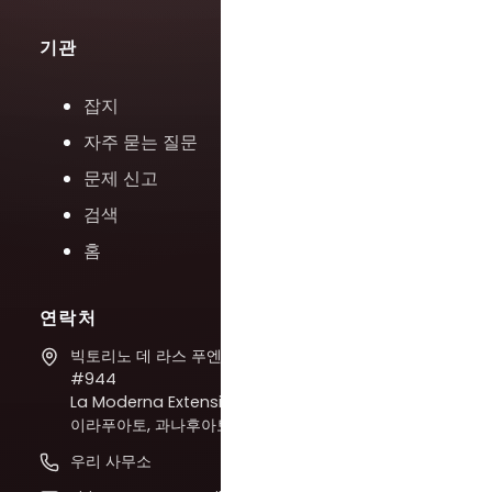
기관
잡지
자주 묻는 질문
문제 신고
검색
홈
연락처
빅토리노 데 라스 푸엔테스
#944
La Moderna Extension,
이라푸아토, 과나후아토
우리 사무소