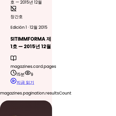
창간호
Edición 1 · 12월 2015
SITIMMFORMA 제
1호 — 2015년 12월
magazines.card.pages
15분
9
지금 읽기
magazines.pagination.resultsCount