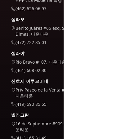
#944, La Moderna 확장
(462) 626 06 97
실라오
Benito Juárez #65 esq. San
Dimas, 다운타운
(472) 722 35 01
셀라야
Rio Bravo #107, 다운타운
(461) 608 02 30
산호세 이투르비데
Priv Paseo de la Venta #7,
다운타운
(419) 690 85 65
빌라그란
16 de Septiembre #909, 다
운타운
(411) 165 31 49