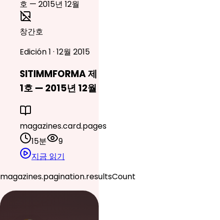
창간호
Edición 1 · 12월 2015
SITIMMFORMA 제
1호 — 2015년 12월
magazines.card.pages
15분
9
지금 읽기
magazines.pagination.resultsCount