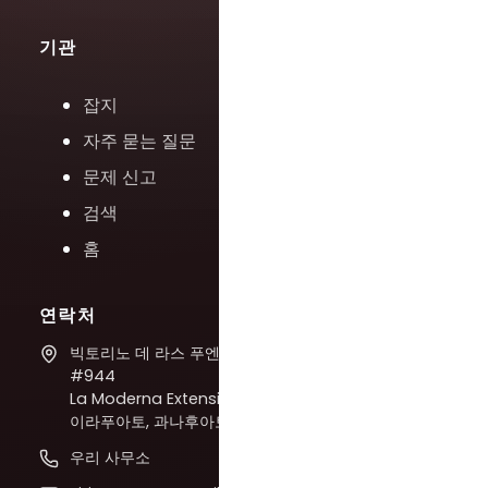
기관
잡지
자주 묻는 질문
문제 신고
검색
홈
연락처
빅토리노 데 라스 푸엔테스
#944
La Moderna Extension,
이라푸아토, 과나후아토
우리 사무소