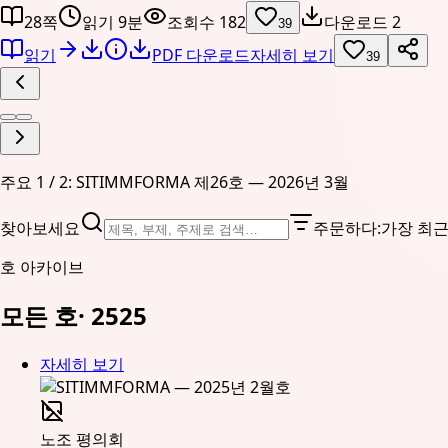
28쪽
읽기 9분
조회수 182
다운로드 2
39
읽기
PDF 다운로드
자세히 보기
39
주요 1 / 2: SITIMMFORMA 제26호 — 2026년 3월
찾아보세요
주문하다
:
가장 최
호 아카이브
모든 호
·
25
25
자세히 보기
노조 평의회