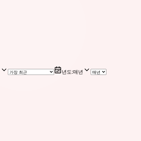
근
년도
:
매년