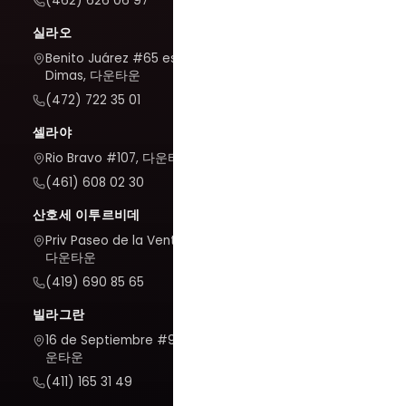
(462) 626 06 97
실라오
Benito Juárez #65 esq. San
Dimas, 다운타운
(472) 722 35 01
셀라야
Rio Bravo #107, 다운타운
(461) 608 02 30
산호세 이투르비데
Priv Paseo de la Venta #7,
다운타운
(419) 690 85 65
빌라그란
16 de Septiembre #909, 다
운타운
(411) 165 31 49