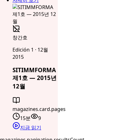
창간호
Edición 1 · 12월
2015
SITIMMFORMA
제1호 — 2015년
12월
magazines.card.pages
15분
9
지금 읽기
magazines.pagination.resultsCount