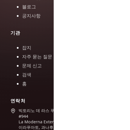
블로그
공지사항
기관
잡지
자주 묻는 질문
문제 신고
검색
홈
연락처
빅토리노 데 라스 푸엔테스
#944
La Moderna Extension,
이라푸아토, 과나후아토